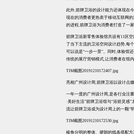
此外,箭牌卫浴的设计能力还体现在
现在的消费者更热衷于移动互联网的
的进程,箭牌卫浴为消费者打造了一
箭牌卫浴新零售体验馆共设有11区空
了当下主流的卫浴空间设计趋势,每个
可以说是“一步一景”。同时,体验馆
传统的展厅营销模式,让消费者在馆
TIM截图20191210172407.jpg
亮相广州设计周,箭牌卫浴以设计点
一年一度的广州设计周,是各行业注
·美好生活”箭牌卫浴馆与“浴箭灵感
流让箭牌卫浴成为设计周上的一颗“明
TIM截图20191210172530.jpg
棱角分明的整体、硬朗的线条搭配方正